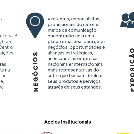
 a
Visitantes, especialistas,
profissionais do setor e
meios de comunicação
-feira, 3
encontrarão nela uma
 6 de
plataforma ideal para gerar
Centro
negócios, oportunidades e
EXPOSI
sições
alianças estratégicas,
NEGÓCIOS
acessando as empresas
ras
nacionais e internacionais
ta na
mais representativas do
nar
setor que buscam divulgar
e,
seus produtos e serviços
de
através de seus estandes.
Apoios institucionais