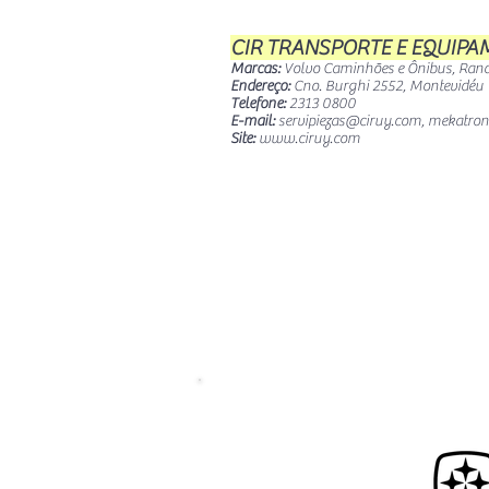
CIR TRANSPORTE E EQUIP
Marcas:
Volvo Caminhões e Ônibus, Ran
Endereço:
Cno. Burghi 2552, Montevidéu
Telefone:
2313 0800
E-mail:
servipiezas@ciruy.com
,
mekatron
Site:
www.ciruy.com