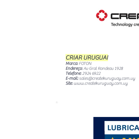
CRIAR URUGUAI
Marca:
FOTON
Endereço:
Av Gral Rondeau 1928
Telefone:
2924 6922
E-mail:
sales@createkuruguay.com.uy
Site:
www.createkuruguay.com.uy