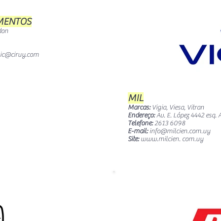
AMENTOS
don
ic@ciruy.com
MIL
Marcas:
Vigia, Viesa, Vitran
Endereço:
Av. E. López 4442 esq. A
Telefone:
2613 6098
E-mail:
info@milcien.com.uy
Site:
www.milcien
. com.uy