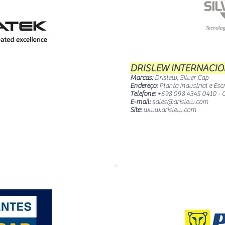
DRISLEW INTERNACION
Marcas:
Drislew, Silver Cap
Endereço:
Planta Industrial e Escr
Telefone:
+598 098 4345 0410 - 
E-mail:
sales@drislew.com
Site:
www.drislew.com