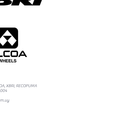
OA, XBRI, RECOPUMA
6004
om.uy