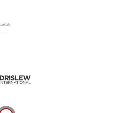
tevidéu
-----