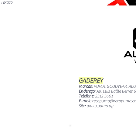
s Texaco
GADEREY
Marcas:
PUMA, GOODYEAR, ALC
Endereço:
Av. Luis Batlle Berres 
Telefone:
2312 3601
E-mail:
recopuma@recopuma.c
Site:
www.puma.uy