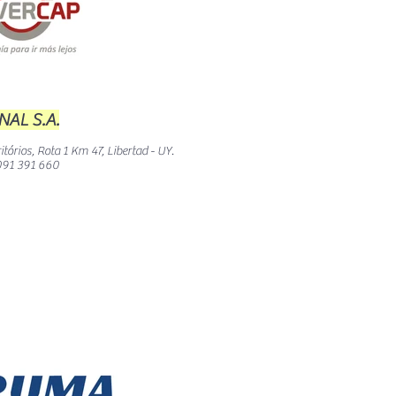
AL S.A.
itórios, Rota 1 Km 47, Libertad - UY.
091 391 660