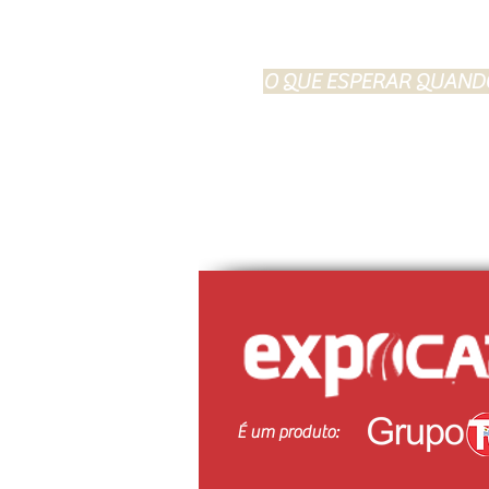
O QUE ESPERAR QUAND
1) Já em FÁCIL ACESSO, selecione o 
2) Preencha os campos.
3) Escolha a forma de pagamento de
4) Receberá por email o seu bilhete
confortável para si).
.
É um produto: