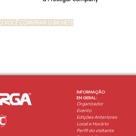
O VOCÊ COMPRAR O BILHETE
ingresso.
 sua preferência e efetue o pagamento.
 que deverá apresentar no dia do evento para participar (no mesmo dia o envia
INFORMAÇÃO
EM GERAL:
Organizador
Evento
Edições Anteriores
Local e Horário
Perfil do visitante