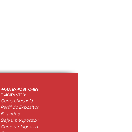
remos novamente para que seja mais
PARA EXPOSITORES
E VISITANTES:
Como chegar lá
Perfil do Expositor
Estandes
Seja um expositor
Comprar ingresso