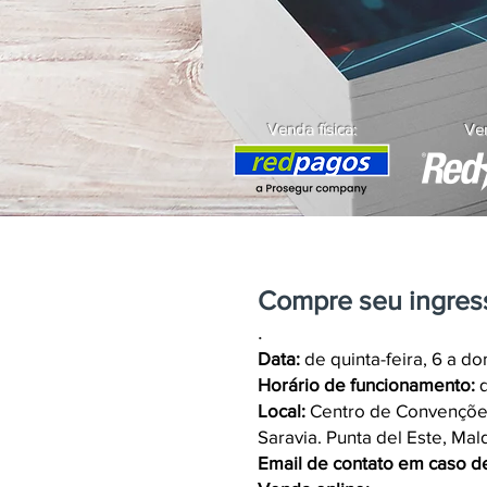
Venda física:
Ven
Compre seu ingress
.
Data:
de quinta-feira, 6 a d
Horário de funcionamento:
q
Local:
Centro de Convenções 
Saravia. Punta del Este, Ma
Email de contato em caso d