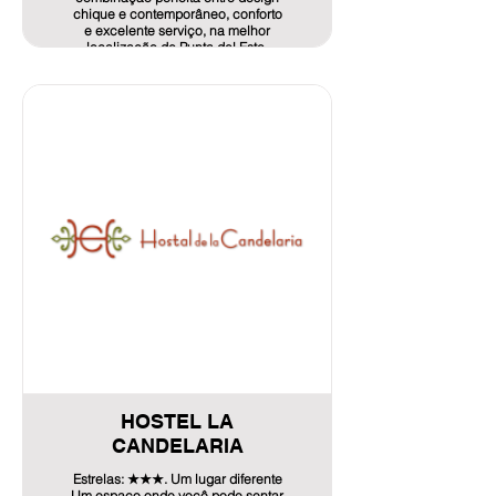
chique e contemporâneo, conforto
e excelente serviço, na melhor
localização de Punta del Este.
Contato: Mário Riesgo.
Endereço: Avenida Pedragosa
Sierra s/n Stop 5, Punta Del Este -
Uruguai
Telefone: +598 4248 2006 – 4248
7301
E-mail: camelotpunta@yahoo.com
Abaixo informamos como solicitado
tarifa especial e serviços para
hospedagem de associados:
QUARTO DUPLO PARA 2 PESSOAS
POR DIA: USD 76
QUARTO INDIVIDUAL PARA 1
PESSOA POR DIA: USD 58
* Café da manhã e taxas incluídas.
Info de Oferta aquí!
HOSTEL LA
CANDELARIA
Estrelas: ★★★. Um lugar diferente
Um espaço onde você pode sentar