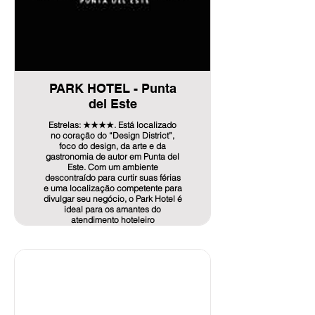
Os valores e disponibilidade são
* Tarifas por noite em regime
referentes ao dia da solicitação,
simples ou duplo, sujeitas a
podendo variar no momento da
disponibilidade.
confirmação.
Inclui: Pequeno-almoço no
Restaurante, Wi-Fi em todo o Hotel,
Piscina Interior Aquecida, Piscina
Info de Oferta aquí!
Exterior, Sala de Ginástica,
PARK HOTEL - Punta
Biblioteca e Microcinema. Para
fazer uma reserva deverá contactar-
del Este
nos pelo email
reservas@awahotel.com
Estrelas: ★★★★. Está localizado
no coração do “Design District”,
foco do design, da arte e da
gastronomia de autor em Punta del
Info de Oferta aquí!
Este. Com um ambiente
descontraído para curtir suas férias
e uma localização competente para
divulgar seu negócio, o Park Hotel é
ideal para os amantes do
atendimento hoteleiro
personalizado.
Representando um conceito de
alojamento vanguardista na sua
categoria, dispõe de 48 quartos
equipados com Wi-Fi gratuito, TV de
ecrã plano, mini bar, cofre, ar
condicionado ou aquecimento,
armários espelhados e outras