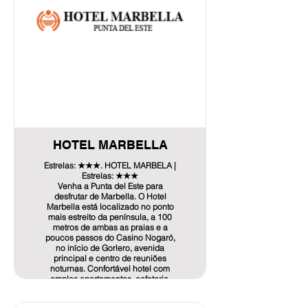
comodidades.
Para consultas e reservas
📲 (+598) 091 355 555
✉️reserva@parkhotel.com.uy
OFERTA EXPOCARGA: Tarifas
líquidas por noite para seus
participantes.
>Quarto Executivo Individual ou
Duplo USD 138.- (vista da cidade)
>Quarto Individual ou Duplo com
HOTEL MARBELLA
Varanda USD 159.- (vista do jardim
com varanda)
Estrelas: ★★★. HOTEL MARBELA |
*Estas tarifas são por noite e
Estrelas: ★★★
incluem pequeno almoço e acesso
Venha a Punta del Este para
ao SPA e piscinas.
desfrutar de Marbella. O Hotel
Marbella está localizado no ponto
Temos garagem coberta por um
mais estreito da península, a 100
custo de USD 15 por noite.
metros de ambas as praias e a
poucos passos do Casino Nogaró,
Se precisar de fazer dúvidas ou
no início de Gorlero, avenida
reservas, pode escrever-nos para o
principal e centro de reuniões
nosso WhatsApp para +598 91 355
noturnas. Confortável hotel com
555
amplos apartamentos, cafeteria,
elevador e quartos com vista para o
mar, equipados com TV em cores,