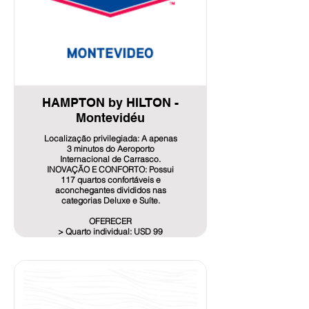
HAMPTON by HILTON -
Montevidéu
Localização privilegiada: A apenas
3 minutos do Aeroporto
Internacional de Carrasco.
INOVAÇÃO E CONFORTO: Possui
117 quartos confortáveis e
aconchegantes divididos nas
categorias Deluxe e Suíte.
OFERECER
> Quarto individual: USD 99
> Quarto Duplo: USD 109
> Suíte: USD 169
*Tarifa por NOITE por quarto com
pequeno almoço incluído
Detalhes dos serviços incluídos na
tarifa: