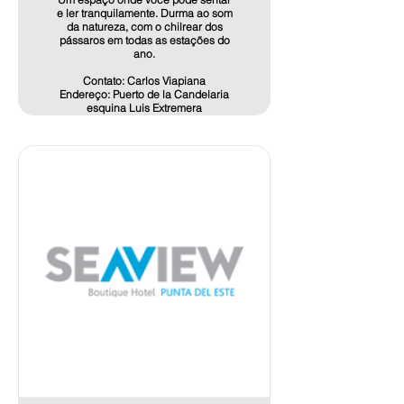
e ler tranquilamente. Durma ao som
da natureza, com o chilrear dos
pássaros em todas as estações do
ano.
Contato: Carlos Viapiana
Endereço: Puerto de la Candelaria
esquina Luis Extremera
Telefone: 4222 3711 | Celular: 099
102 324
E-mail:
info@hostaldelacandelaria.com
www.hostaldelacandelaria.com
OFERTA: 10% de desconto sobre o
preço do alojamento anunciado no
Booking e outras plataformas.
Na hora de reservar e de acordo
com o número de noites solicitadas,
poderá ter alguma outra atenção se
o pagamento do alojamento for em
dinheiro.
Os preços que aparecem nas
plataformas não têm IVA, pois os
hóspedes que não residem no
Uruguai estão isentos do
pagamento dessa tarifa.