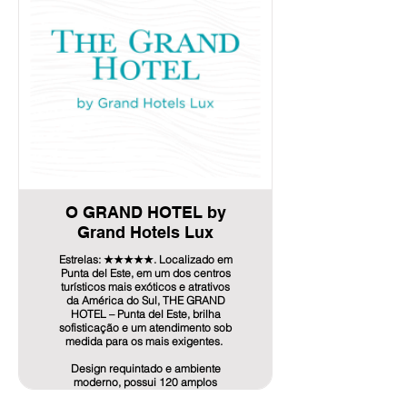
- Café da manhã
- Estacionamento
- Acesso ao ginásio
- Acesso à piscina exterior
- Wi-Fi de alta velocidade
- 15% de desconto no restaurante
do hotel
Info de Oferta aquí!
O GRAND HOTEL by
Grand Hotels Lux
Estrelas: ★★★★★. Localizado em
Punta del Este, em um dos centros
turísticos mais exóticos e atrativos
da América do Sul, THE GRAND
HOTEL – Punta del Este, brilha
sofisticação e um atendimento sob
medida para os mais exigentes.
Design requintado e ambiente
moderno, possui 120 amplos
quartos luxo, destacando 108 com