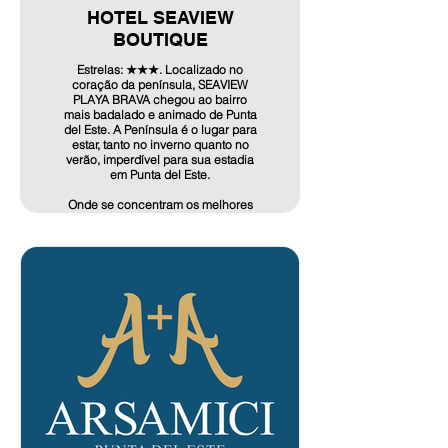
HOTEL SEAVIEW
BOUTIQUE
Info de Oferta aquí!
Estrelas: ★★★. Localizado no
coração da península, SEAVIEW
PLAYA BRAVA chegou ao bairro
mais badalado e animado de Punta
del Este. A Península é o lugar para
estar, tanto no inverno quanto no
verão, imperdível para sua estadia
em Punta del Este.
Onde se concentram os melhores
shoppings, galerias de arte,
cassinos, a melhor culinária de
autor e a divertida vida noturna do
Top resort da América do Sul.
Contato: Gabriel
Endereço: Los Meros, 20100 Punta
del Este, Departamento de
Maldonado, Uruguai
Telefone: +598 4243 8753 - 92 537
320
E-mail: reserva@hotelseaview.uy,
contato@hotelseaview.uy
OFERTA: 15% de desconto Deixo-
vos o link da nossa página