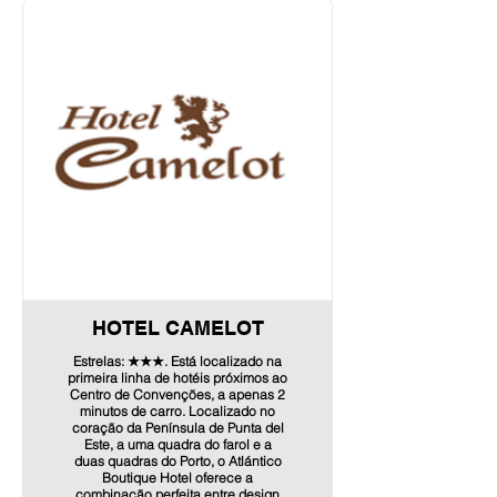
Info de Oferta aquí!
rádio, frigobar e telefone, serviço de
quarto 24 horas, ar condicionado,
DirecTV, cofre, tudo aliado a um
tratamento simpático e caloroso.
você desfruta de férias esplêndidas.
Contato: Matias Filippini.
Telefone: +598 091 035 356
E-mail:
reserva@hotelmarbella.com.uy
Duplo: USD 50 + IVA
Individual: USD 40 + IVA
Triplo: USD 65 + IVA
Adequado para até 5 pessoas: USD
95 + IVA
*As tarifas incluem café da manhã
buffet.
HOTEL CAMELOT
Info de Oferta aquí!
Estrelas: ★★★. Está localizado na
primeira linha de hotéis próximos ao
Centro de Convenções, a apenas 2
minutos de carro. Localizado no
coração da Península de Punta del
Este, a uma quadra do farol e a
duas quadras do Porto, o Atlántico
Boutique Hotel oferece a
combinação perfeita entre design