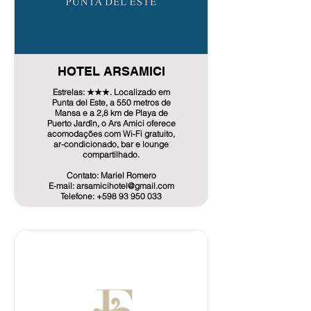
www.hotelseaview.uy
CÓDIGO: EXPOCARGA2023
Info de Oferta aquí!
HOTEL ARSAMICI
Estrelas: ★★★. Localizado em
Punta del Este, a 550 metros de
Mansa e a 2,8 km de Playa de
Puerto Jardín, o Ars Amici oferece
acomodações com Wi-Fi gratuito,
ar-condicionado, bar e lounge
compartilhado.
Contato: Mariel Romero
E-mail: arsamicihotel@gmail.com
Telefone: +598 93 950 033
Oferecer:
Individual: USD: 39 + IVA
Duplo: USD 49 + IVA
Triplo: USD 69 + IVA
*Qualquer dia da semana
A propriedade fornece toalhas e
roupa de cama por um custo
adicional.