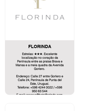
O alojamento de acomodação e
pequeno-almoço serve um buffet de
pequeno-almoço.
Ars Amici tem um terraço e um
jardim.
Info de Oferta aquí!
FLORINDA
Estrelas: ★★★. Excelente
localização no coração da
Península entre as praias Brava e
Mansa e a meia quadra da Avenida
Gorlero.
Endereço: Calle 27 entre Gorlero e
Calle 24, Península de Punta del
Este, Uruguai.
Telefone: +598 4244 0022 / +598
950 63 544
E-mail: reserva@hotelflorinda.com,
Gestiónhotelflorinda@gmail.com
Individual: USD 50 com café da
manhã.