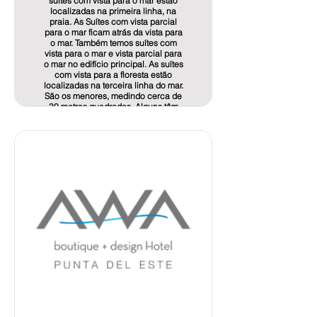
suítes com vista para o mar estão
tratamento, o cuidado com os
localizadas na primeira linha, na
costumes, o culto ao detalhe.
praia. As Suítes com vista parcial
Somos entusiastas convencidos de
para o mar ficam atrás da vista para
que o mais importante na indústria
o mar. Também temos suítes com
hoteleira atual é cultivar “A Arte de
vista para o mar e vista parcial para
Bem Receber”.
o mar no edifício principal. As suítes
com vista para a floresta estão
localizadas na terceira linha do mar.
São os menores, medindo cerca de
Info de Oferta aquí!
30 metros quadrados. Alguns têm
apenas chuveiro (sem banheira).
Endereço: Rota 10, KM 182,5, José
Ignacio, Maldonado, Uruguai
E-mail: reservas@vikretreats.com
Telefone: +598 95 844 445
OFERTA EXPOCARGA 2023:
> Suíte dupla com vista mar. Tarifa
por noite: USD 350
> Suíte dupla com vista parcial para
o mar. Tarifa por noite: USD 530
> Suíte dupla com vista para mata.
Tarifa por noite: USD 700
*Nossas tarifas incluem:
Acesso às nossas 4 piscinas com
vista para o mar
Mountain bikes, caiaques, pranchas