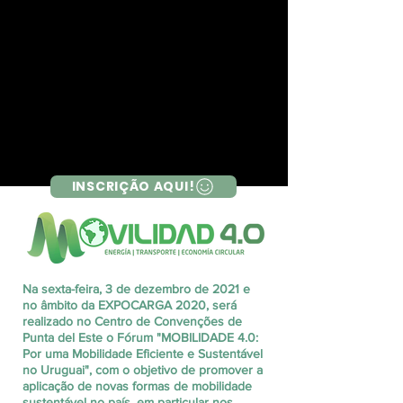
INSCRIÇÃO AQUI!
Na sexta-feira, 3 de dezembro de 2021 e
no âmbito da EXPOCARGA 2020, será
realizado no Centro de Convenções de
Punta del Este o Fórum "MOBILIDADE 4.0:
Por uma Mobilidade Eficiente e Sustentável
no Uruguai", com o objetivo de promover a
aplicação de novas formas de mobilidade
sustentável no país, em particular nos