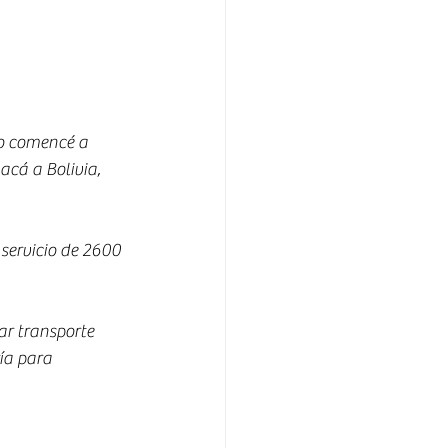
o comencé a 
cá a Bolivia, 
 servicio de 2600 
r transporte 
ía para 