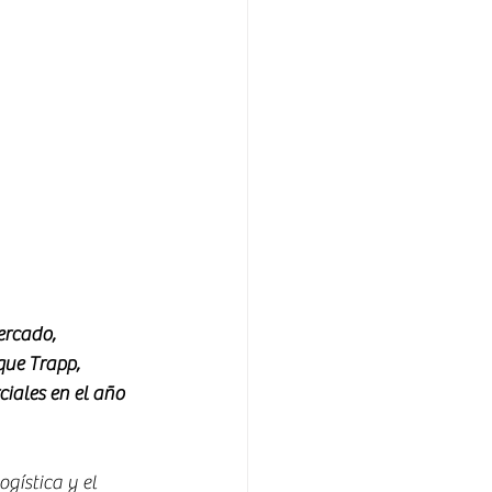
ercado, 
que Trapp, 
iales en el año 
gística y el 