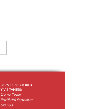
FAL presentó en
CARGA un proyecto
ro de electrolinera
noma para vehículos
dos
PARA EXPOSITORES
Y VISITANTES:
Cómo llegar
Perfil del Expositor
Stands