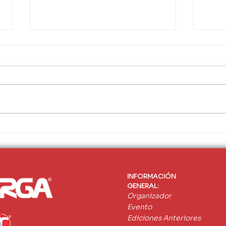
Jorge Godoy y “Doble Vía”: 18
BITA
temporadas poniéndole voz al
EXPO
transporte
pione
autó
pesa
INFORMACIÓN
GENERAL:
Organizador
Evento
Ediciones Anteriores