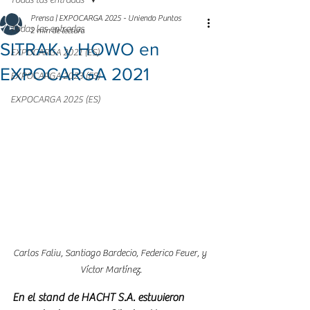
Todas las entradas
Prensa | EXPOCARGA 2025 - Uniendo Puntos
Todas las entradas
2 min de lectura
SITRAK y HOWO en
EXPOCARGA 2021 (ES)
EXPOCARGA 2021
EXPOCARGA 2023 (ES)
EXPOCARGA 2025 (ES)
Carlos Faliu, Santiago Bardecio, Federico Feuer, y 
Víctor Martínez.
En el stand de HACHT S.A. estuvieron 