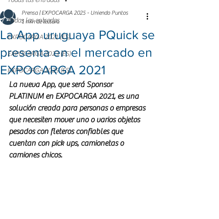
Todas las entradas
Prensa | EXPOCARGA 2025 - Uniendo Puntos
Todas las entradas
1 min de lectura
La App uruguaya PQuick se
EXPOCARGA 2021 (ES)
presenta en el mercado en
EXPOCARGA 2023 (ES)
EXPOCARGA 2021
EXPOCARGA 2025 (ES)
La nueva App, que será Sponsor 
PLATINUM en EXPOCARGA 2021, es una 
solución creada para personas o empresas 
que necesiten mover uno o varios objetos 
pesados con fleteros confiables que 
cuentan con pick ups, camionetas o 
camiones chicos.