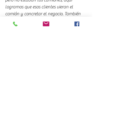
logramos que esos clientes vieran el 
camión y concretar el negocio. También 
nos visitaron transportistas que no 
conocíamos y al ver estos modelos nuevos 
se interesaron por conocer detalles de los 
mismos.
La gente ve a Santa Rosa representando 
a la marca y a otras marcas como 
Renault, Nissan y JMC, que son líderes del 