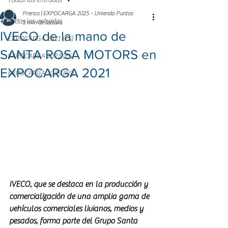
Todas las entradas
Prensa | EXPOCARGA 2025 - Uniendo Puntos
Todas las entradas
3 min de lectura
IVECO de la mano de
EXPOCARGA 2021 (ES)
SANTA ROSA MOTORS en
EXPOCARGA 2023 (ES)
EXPOCARGA 2021
EXPOCARGA 2025 (ES)
IVECO, que se destaca en la producción y 
comercialización de una amplia gama de 
vehículos comerciales livianos, medios y 
pesados, forma parte del Grupo Santa 