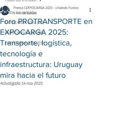
Todas las entradas
Prensa | EXPOCARGA 2025 - Uniendo Puntos
Todas las entradas
5 min de lectura
Foro PROTRANSPORTE en
EXPOCARGA 2021 (ES)
EXPOCARGA 2025:
EXPOCARGA 2023 (ES)
Transporte, logística,
EXPOCARGA 2025 (ES)
tecnología e
infraestructura: Uruguay
mira hacia el futuro
Actualizado:
14 nov 2025