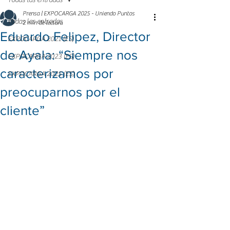
Todas las entradas
Prensa | EXPOCARGA 2025 - Uniendo Puntos
Todas las entradas
2 min de lectura
Eduardo Felipez, Director
EXPOCARGA 2021 (ES)
de Ayala: “Siempre nos
EXPOCARGA 2023 (ES)
caracterizamos por
EXPOCARGA 2025 (ES)
preocuparnos por el
cliente”