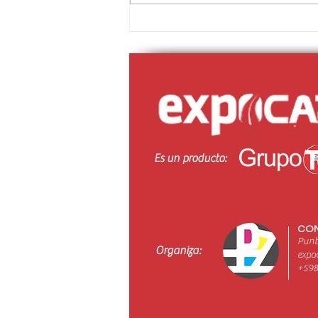
Exporting Business presentó
soluciones en transporte en
EXPOCARGA
Es un producto:
CON
Punt
Organiza:
expo
+598