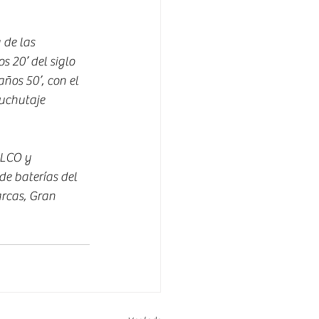
 de las 
 20’ del siglo 
ños 50’, con el 
uchutaje 
ELCO y 
e baterías del 
rcas, Gran 