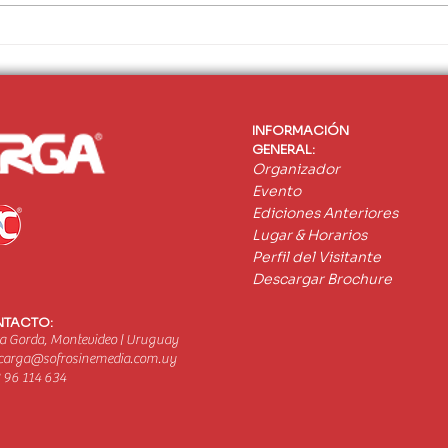
Jorge Godoy y “Doble Vía”: 18
BITA
temporadas poniéndole voz al
EXPO
transporte
pione
autó
pesa
INFORMACIÓN
GENERAL:
Organizador
Evento
Ediciones Anteriores
Lugar & Horarios
Perfil del Visitante
Descargar Brochure
TACTO:
a Gorda, Montevideo | Uruguay
carga@sofrosinemedia.com.uy
 96 114 634