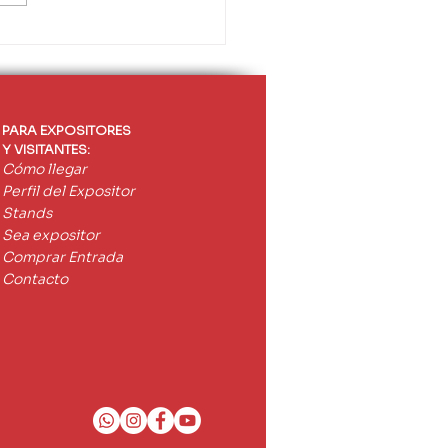
FAL presentó en
CARGA un proyecto
ro de electrolinera
noma para vehículos
dos
PARA EXPOSITORES
Y VISITANTES:
Cómo llegar
Perfil del Expositor
Stands
Sea expositor
Comprar Entrada
Contacto