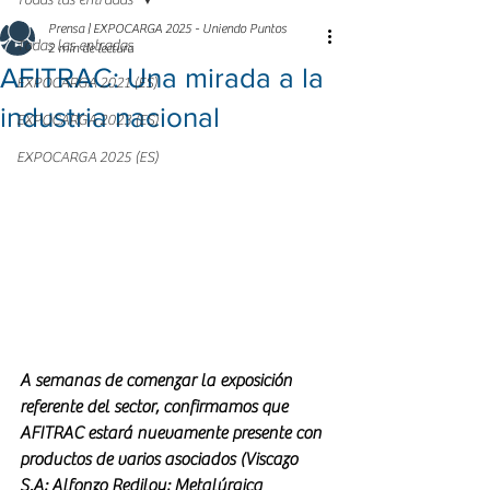
Todas las entradas
Prensa | EXPOCARGA 2025 - Uniendo Puntos
Todas las entradas
2 min de lectura
AFITRAC: Una mirada a la
EXPOCARGA 2021 (ES)
industria nacional
EXPOCARGA 2023 (ES)
EXPOCARGA 2025 (ES)
A semanas de comenzar la exposición 
referente del sector, confirmamos que 
AFITRAC estará nuevamente presente con 
productos de varios asociados (Viscazo 
S.A; Alfonzo Rediloy; Metalúrgica 