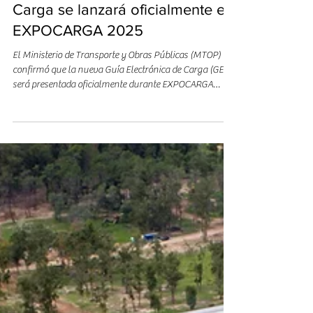
La nueva Guía Electrónica de
Carga se lanzará oficialmente en
EXPOCARGA 2025
El Ministerio de Transporte y Obras Públicas (MTOP)
confirmó que la nueva Guía Electrónica de Carga (GEC)
será presentada oficialmente durante EXPOCARGA
2025, el gran encuentro del transporte, la logística y la
movilidad del Uruguay, que se celebrará del 3 al 6 de
diciembre en el Centro de Convenciones de Punta del
Este. El anuncio fue realizado por el Director Nacional de
Transporte en el programa La Letra Chica de
EXPOCARGA , destacando que esta nueva herramienta
marca un