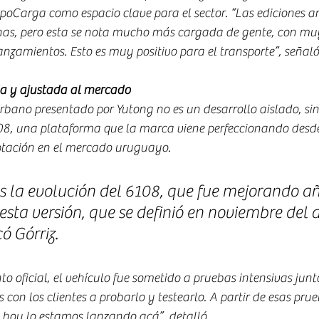
poCarga como espacio clave para el sector. “Las ediciones an
as, pero esta se nota mucho más cargada de gente, con mu
zamientos. Esto es muy positivo para el transporte”, señaló
a y ajustada al mercado
bano presentado por Yutong no es un desarrollo aislado, sin
08, una plataforma que la marca viene perfeccionando desd
ptación en el mercado uruguayo.
s la evolución del 6108, que fue mejorando añ
esta versión, que se definió en noviembre del 
ó Górriz.
o oficial, el vehículo fue sometido a pruebas intensivas junto
s con los clientes a probarlo y testearlo. A partir de esas pru
 hoy lo estamos lanzando acá”, detalló.