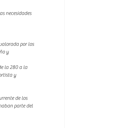
las necesidades 
alorada por los 
ño y 
 la 280 a la 
rtista y 
rrente de los 
maban parte del 