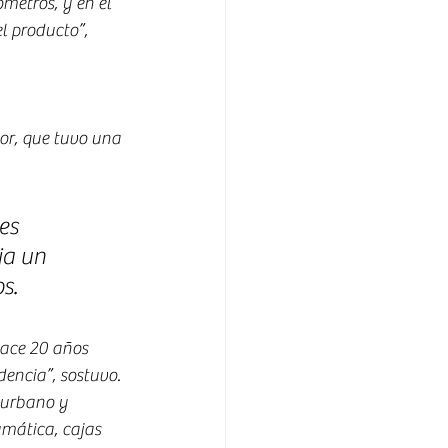
metros, y en el 
l producto”, 
or, que tuvo una 
es 
ja un 
s.
hace 20 años 
dencia”, sostuvo.
 urbano y 
mática, cajas 