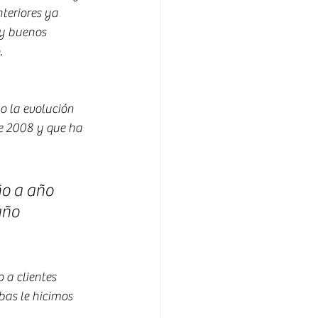
teriores ya 
y buenos 
.
o la evolución 
e 2008 y que ha 
o a año 
año 
 a clientes 
ebas le hicimos 