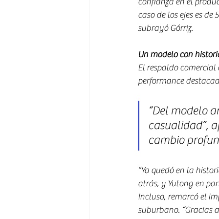
confianza en el produc
caso de los ejes es de
subrayó Górriz.
Un modelo con historia
El respaldo comercial
performance destacada
“Del modelo an
casualidad”, af
cambio profund
“Ya quedó en la histor
atrás, y Yutong en par
Incluso, remarcó el i
suburbano. “Gracias a