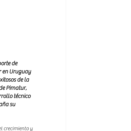
orte de 
ar en Uruguay 
itosos de la 
de Pimatur, 
ollo técnico 
aña su 
l crecimiento y 