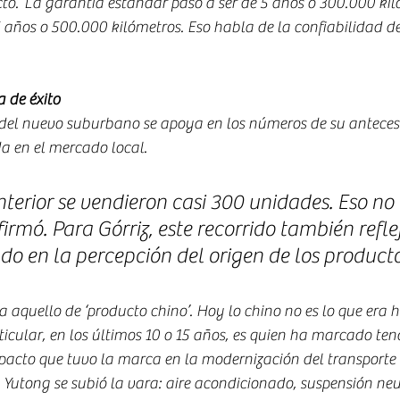
to.“La garantía estándar pasó a ser de 5 años o 300.000 kiló
 5 años o 500.000 kilómetros. Eso habla de la confiabilidad de
 de éxito
 del nuevo suburbano se apoya en los números de su anteces
 en el mercado local.
terior se vendieron casi 300 unidades. Eso no 
irmó. Para Górriz, este recorrido también refle
o en la percepción del origen de los producto
ia aquello de ‘producto chino’. Hoy lo chino no es lo que era 
ticular, en los últimos 10 o 15 años, es quien ha marcado ten
mpacto que tuvo la marca en la modernización del transporte
 Yutong se subió la vara: aire acondicionado, suspensión neu