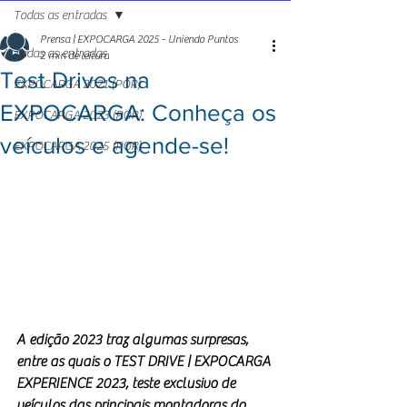
Todas as entradas
Prensa | EXPOCARGA 2025 - Uniendo Puntos
Todas as entradas
2 min de leitura
Test Drives na
EXPOCARGA 2021 (POR)
EXPOCARGA: Conheça os
EXPOCARGA 2023 (POR)
veículos e agende-se!
EXPOCARGA 2025 (POR)
A edição 2023 traz algumas surpresas, 
entre as quais o TEST DRIVE | EXPOCARGA 
EXPERIENCE 2023, teste exclusivo de 
veículos das principais montadoras do 