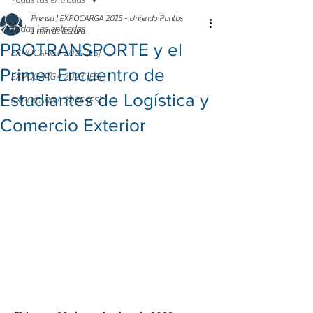
Todas las entradas
Prensa | EXPOCARGA 2025 - Uniendo Puntos
Todas las entradas
1 min de lectura
PROTRANSPORTE y el
EXPOCARGA 2021 (ES)
Primer Encuentro de
EXPOCARGA 2023 (ES)
Estudiantes de Logística y
EXPOCARGA 2025 (ES)
Comercio Exterior