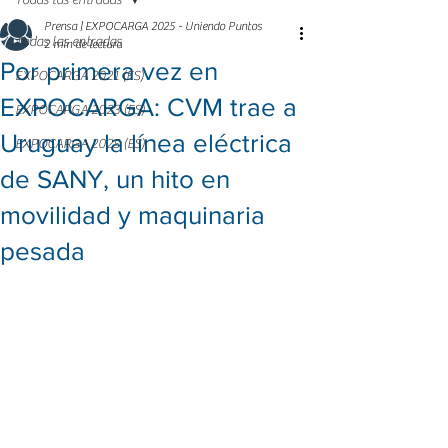
Todas las entradas
Prensa | EXPOCARGA 2025 - Uniendo Puntos
Todas las entradas
2 min de lectura
Por primera vez en
EXPOCARGA 2021 (ES)
EXPOCARGA: CVM trae a
EXPOCARGA 2023 (ES)
Uruguay la línea eléctrica
EXPOCARGA 2025 (ES)
de SANY, un hito en
movilidad y maquinaria
pesada