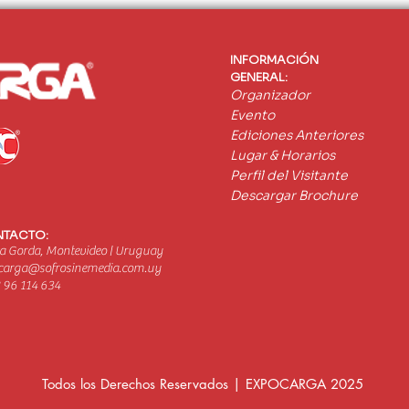
transporte
pione
autó
pesa
INFORMACIÓN
GENERAL:
Organizador
Evento
Ediciones Anteriores
Lugar & Horarios
Perfil del Visitante
Descargar Brochure
TACTO:
a Gorda, Montevideo | Uruguay
carga@sofrosinemedia.com.uy
 96 114 634
Todos los Derechos Reservados | EXPOCARGA 2025