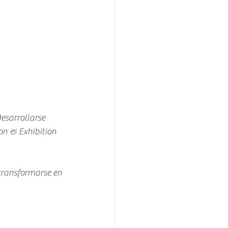
esarrollarse 
on & Exhibition 
transformarse en 