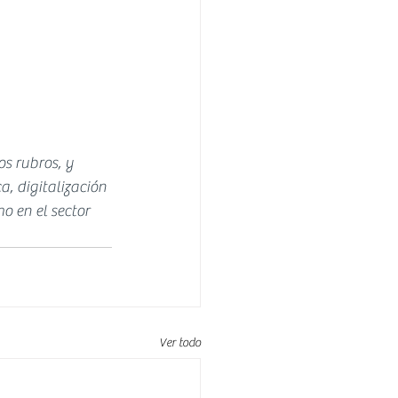
s rubros, y 
, digitalización 
o en el sector 
Ver todo