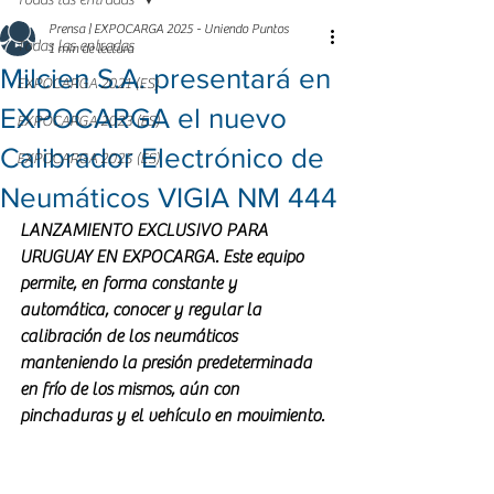
Todas las entradas
Prensa | EXPOCARGA 2025 - Uniendo Puntos
Todas las entradas
1 min de lectura
Milcien S.A. presentará en
EXPOCARGA 2021 (ES)
EXPOCARGA el nuevo
EXPOCARGA 2023 (ES)
Calibrador Electrónico de
EXPOCARGA 2025 (ES)
Neumáticos VIGIA NM 444
LANZAMIENTO EXCLUSIVO PARA 
URUGUAY EN EXPOCARGA. Este equipo 
permite, en forma constante y 
automática, conocer y regular la 
calibración de los neumáticos 
manteniendo la presión predeterminada 
en frío de los mismos, aún con 
pinchaduras y el vehículo en movimiento.