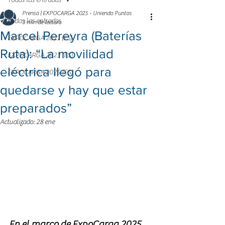
Todas las entradas
Prensa | EXPOCARGA 2025 - Uniendo Puntos
Todas las entradas
3 min de lectura
Marcel Pereyra (Baterías
EXPOCARGA 2021 (ES)
Ruta): “La movilidad
EXPOCARGA 2023 (ES)
eléctrica llegó para
EXPOCARGA 2025 (ES)
quedarse y hay que estar
preparados”
Actualizado:
28 ene
En el marco de ExpoCarga 2025, 