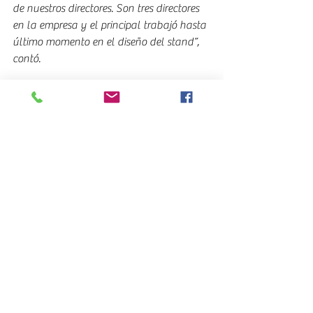
de nuestros directores. Son tres directores 
en la empresa y el principal trabajó hasta 
último momento en el diseño del stand”, 
contó.
“Lamentablemente tuvimos la pérdida 
física de él el viernes pasado. No quería 
dejar pasar la oportunidad de decir que 
hoy todo el equipo de Baterías Ruta está 
trabajando en memoria de Hugo Moraes”, 
expresó.
La participación de Baterías Ruta en 
ExpoCarga 2025 reflejó no solo su 
compromiso con la innovación 
tecnológica, sino también el valor 
humano que sostiene a la empresa y su 
historia.
EXPOCARGA 2025 (ES)