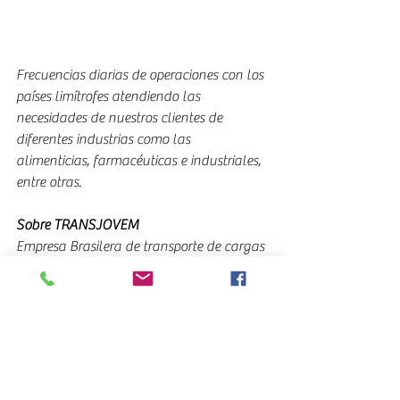
Frecuencias diarias de operaciones con los 
países limítrofes atendiendo las 
necesidades de nuestros clientes de 
diferentes industrias como las 
alimenticias, farmacéuticas e industriales, 
entre otras.
Sobre TRANSJOVEM
Empresa Brasilera de transporte de cargas 
secas y con temperaturas controladas 
entre Brasil y sus países limítrofes. Un 
gran equipo de profesionales dedicados a 
garantizar los mejores resultados de las 
operaciones logísticas que desarrollan, 
colabora a diario desde cada filial para 
coordinar y realizar las operaciones de 