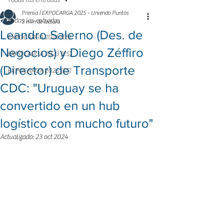
Todas las entradas
Prensa | EXPOCARGA 2025 - Uniendo Puntos
Todas las entradas
3 min de lectura
Leandro Salerno (Des. de
EXPOCARGA 2021 (ES)
Negocios) y Diego Zéffiro
EXPOCARGA 2023 (ES)
(Director) de Transporte
EXPOCARGA 2025 (ES)
CDC: "Uruguay se ha
convertido en un hub
logístico con mucho futuro"
Actualizado:
23 oct 2024