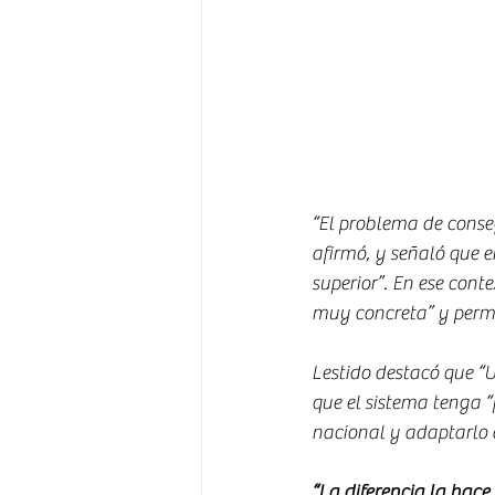
“El problema de conseg
afirmó, y señaló que 
superior”. En ese cont
muy concreta” y permi
Lestido destacó que “U
que el sistema tenga “f
nacional y adaptarlo a
“La diferencia la hace