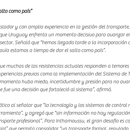
alto como país”
slador y con amplia experiencia en la gestión del transporte,
que Uruguay enfrenta un momento decisivo para avanzar en
 sector. Señaló que “hemos llegado tarde a la incorporación d
avía estamos a tiempo de dar el salto como país”.
e muchas de las resistencias actuales responden a temores h
xperiencias previas como la implementación del Sistema de T
 momento hubo miedo, incertidumbre y presión para no avanz
 fue una decisión que fortaleció al sistema”, afirmó.
ático al señalar que “la tecnología y los sistemas de control 
ramienta”, y agregó que “sin información no hay regulación 
sporte profesional”. Para Inthamoussu, el gran desafío es co
ial” que permita consolidar “un transporte formal, regulado 