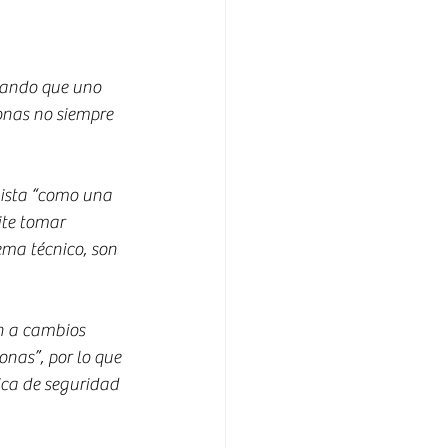
lando que uno 
onas no siempre 
vista “como una 
te tomar 
ema técnico, son 
n a cambios 
nas”, por lo que 
ica de seguridad 