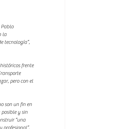
 Pablo 
 la 
e tecnología”, 
istóricos frente 
ransporte 
ar, pero con el 
no son un fin en 
posible y sin 
nstruir “una 
y profesional”.