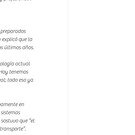
 preparados 
 explicó que la 
s últimos años.
nología actual 
“Hoy tenemos 
al; todo eso ya 
vamente en 
 sistemas 
sostuvo que “el 
ransporte”.