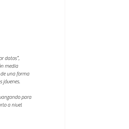
r datos”, 
ón media 
o de una forma 
s jóvenes.
 avanzando para 
rlo a nivel 