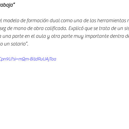
rabaja”
 el modelo de formación dual como una de las herramientas m
sez de mano de obra calificada. Explicó que se trata de un si
a una parte en el aula y otra parte muy importante dentro d
 un salario”.
9Cpn9U?si=mQm-Bi1dRvUAjTaa