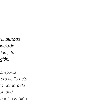
, titulado 
pacio de 
ión y la 
egión.
ransporte 
tora de Escuela 
 la Cámara de 
 Unidad 
onal; y Fabián 