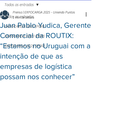
Todas as entradas
Prensa | EXPOCARGA 2025 - Uniendo Puntos
Todas as entradas
1 min de leitura
Juan Pablo Yudica, Gerente
EXPOCARGA 2021 (POR)
Comercial da ROUTIX:
EXPOCARGA 2023 (POR)
“Estamos no Uruguai com a
EXPOCARGA 2025 (POR)
intenção de que as
empresas de logística
possam nos conhecer”