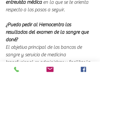
entrevista médica
 en la que se te orienta 
respecto a los pasos a seguir.
¿Puedo pedir al Hemocentro los 
resultados del examen de la sangre que 
doné?
El objetivo principal de los bancos de 
sangre y servicio de medicina 
transfusional es administrar y facilitar la 
sangre a quienes la necesiten. Si lo 
solicitas los resultados pueden entregarse 
sólo con autorización del Director Técnico
.
¿En cuanto tiempo recupero lo donado?
Cada 
120 días
 toda tu sangre se renueva, 
da igual que hayas donado o no.
¿Puedo donar sangre si he viajado 
recientemente al extranjero?