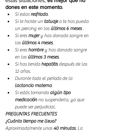
estas situaciones, 
es mejor que no 
dones en este momento
.
Si estas 
resfriado
.
Si te hiciste un 
tatuaje
 o te has puesto 
un piercing en los 
últimos 6 meses 
.
Si eres 
mujer
 y has donado sangre en 
los 
últimos 4 meses
.
Si eres 
hombre
 y has donado sangre 
en los 
últimos 3 meses
.
Si has tenido 
hepatitis
 después de los 
12 años.
Durante todo el período de la
lactancia materna
.
Si estás tomando 
algún tipo 
medicación
 no suspenderla, ya que 
puede ser perjudicial.
PREGUNTAS FRECUENTES
¿Cuánto tiempo me lleva?
Aproximadamente unos 
40 minutos
. La 