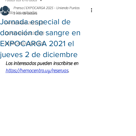
Todas las entradas
Prensa | EXPOCARGA 2025 - Uniendo Puntos
Todas las entradas
3 min de lectura
Jornada especial de
EXPOCARGA 2021 (ES)
donación de sangre en
EXPOCARGA 2023 (ES)
EXPOCARGA 2021 el
EXPOCARGA 2025 (ES)
jueves 2 de diciembre
Los interesados pueden inscribirse en 
https://hemocentro.uy/reservas
.