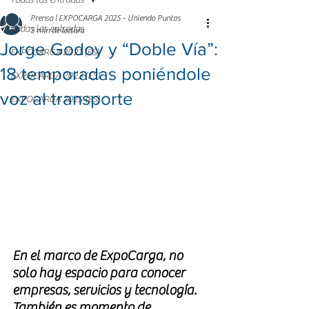
Todas las entradas
Prensa | EXPOCARGA 2025 - Uniendo Puntos
Todas las entradas
3 min de lectura
Jorge Godoy y “Doble Vía”:
EXPOCARGA 2021 (ES)
18 temporadas poniéndole
EXPOCARGA 2023 (ES)
voz al transporte
EXPOCARGA 2025 (ES)
En el marco de ExpoCarga, no 
solo hay espacio para conocer 
empresas, servicios y tecnología. 
También es momento de 