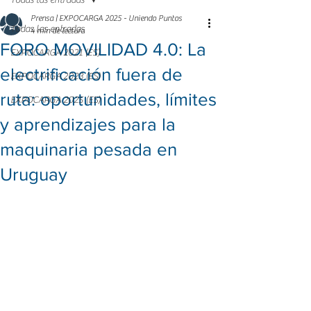
Todas las entradas
Prensa | EXPOCARGA 2025 - Uniendo Puntos
Todas las entradas
4 min de lectura
FORO MOVILIDAD 4.0: La
EXPOCARGA 2021 (ES)
electrificación fuera de
EXPOCARGA 2023 (ES)
ruta: oportunidades, límites
EXPOCARGA 2025 (ES)
y aprendizajes para la
maquinaria pesada en
Uruguay