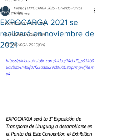
All entries
Prensa | EXPOCARGA 2025 - Uniendo Puntos
All entries
4 min read
EXPOCARGA 2021 se
EXPOCARGA 2021 (EN)
realizará en noviembre de
EXPOCARGA 2023 (EN)
2021
EXPOCARGA 2025(EN)
https://video.wixstatic.com/video/14ebd5_a534b0
6a2ba1474b8f07f25add829cb9/1080p/mp4/file.m
p4
EXPOCARGA será la 1° Exposición de 
Transporte de Uruguay a desarrollarse en 
el Punta del Este Convention & Exhibition 