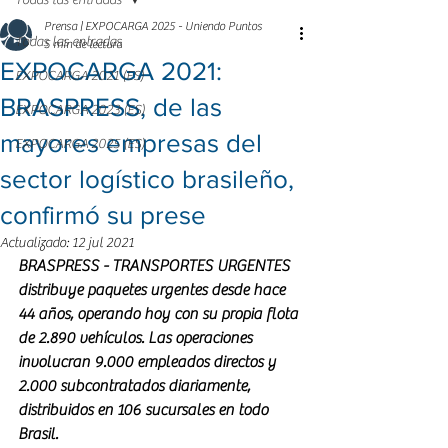
Todas las entradas
Prensa | EXPOCARGA 2025 - Uniendo Puntos
Todas las entradas
5 min de lectura
EXPOCARGA 2021:
EXPOCARGA 2021 (ES)
BRASPRESS, de las
EXPOCARGA 2023 (ES)
mayores empresas del
EXPOCARGA 2025 (ES)
sector logístico brasileño,
confirmó su prese
Actualizado:
12 jul 2021
BRASPRESS - TRANSPORTES URGENTES 
distribuye paquetes urgentes desde hace 
44 años, operando hoy con su propia flota 
de 2.890 vehículos. Las operaciones 
involucran 9.000 empleados directos y 
2.000 subcontratados diariamente, 
distribuidos en 106 sucursales en todo 
Brasil.