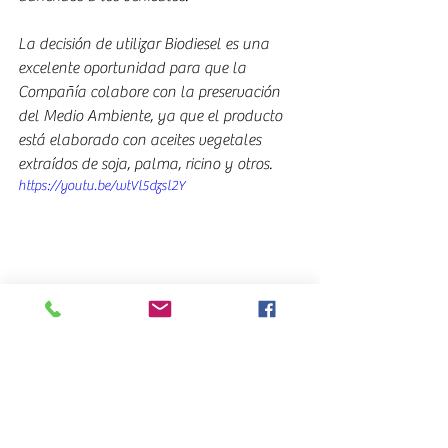
La decisión de utilizar Biodiesel es una 
excelente oportunidad para que la 
Compañía colabore con la preservación 
del Medio Ambiente, ya que el producto 
está elaborado con aceites vegetales 
extraídos de soja, palma, ricino y otros.
https://youtu.be/wtVl5dzsl2Y
“El biodiesel es un combustible renovable, 
que no contribuye al calentamiento 
global y al efecto invernadero. Como no 
contiene azufre, no emite gases 