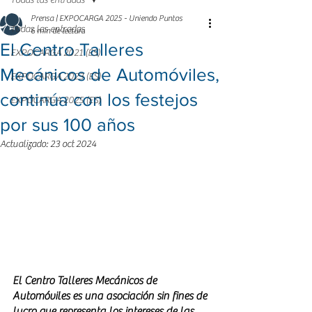
Todas las entradas
Prensa | EXPOCARGA 2025 - Uniendo Puntos
Todas las entradas
6 min de lectura
El Centro Talleres
EXPOCARGA 2021 (ES)
Mecánicos de Automóviles,
EXPOCARGA 2023 (ES)
continúa con los festejos
EXPOCARGA 2025 (ES)
por sus 100 años
Actualizado:
23 oct 2024
El Centro Talleres Mecánicos de 
Automóviles es una asociación sin fines de 
lucro que representa los intereses de las 