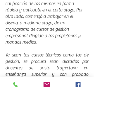
calificación de los mismos en forma 
rápida y aplicable en el corto plazo. Por 
otro lado, comenzó a trabajar en el 
diseño, a mediano plazo, de un 
cronograma de cursos de gestión 
empresarial dirigido a los propietarios y 
mandos medios. 
Ya sean los cursos técnicos como los de 
gestión, se procura sean dictados por 
docentes de vasta trayectoria en 
enseñanza superior y con probado 
prestigio profesional en el sector, lo cual es 
una fortaleza más que importante para 
este proyecto vital.
 Ademas el  Centro Talleres Mecanicos de 
Automoviles ha obtenido el registro como 
Entidad de Capacitacion (ECA) del 
Instituto Nacional de Empleo y Formación 