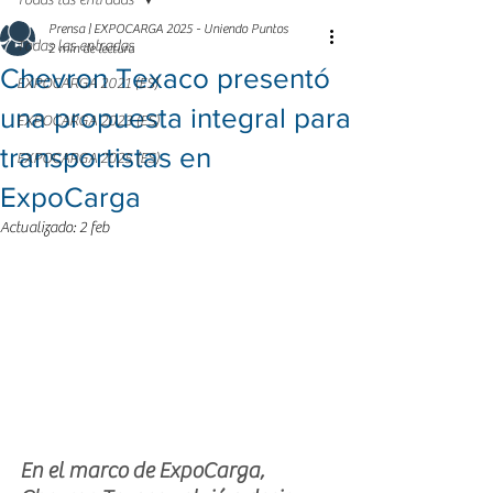
Todas las entradas
Prensa | EXPOCARGA 2025 - Uniendo Puntos
Todas las entradas
2 min de lectura
Chevron Texaco presentó
EXPOCARGA 2021 (ES)
una propuesta integral para
EXPOCARGA 2023 (ES)
transportistas en
EXPOCARGA 2025 (ES)
ExpoCarga
Actualizado:
2 feb
En el marco de ExpoCarga, 