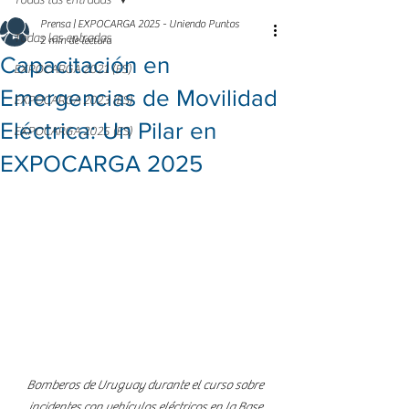
Todas las entradas
Prensa | EXPOCARGA 2025 - Uniendo Puntos
Todas las entradas
2 min de lectura
Capacitación en
EXPOCARGA 2021 (ES)
Emergencias de Movilidad
EXPOCARGA 2023 (ES)
Eléctrica: Un Pilar en
EXPOCARGA 2025 (ES)
EXPOCARGA 2025
Bomberos de Uruguay durante el curso sobre 
incidentes con vehículos eléctricos en la Base 