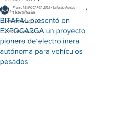
Todas las entradas
Prensa | EXPOCARGA 2025 - Uniendo Puntos
Todas las entradas
2 min de lectura
BITAFAL presentó en
EXPOCARGA 2021 (ES)
EXPOCARGA un proyecto
EXPOCARGA 2023 (ES)
pionero de electrolinera
EXPOCARGA 2025 (ES)
autónoma para vehículos
pesados