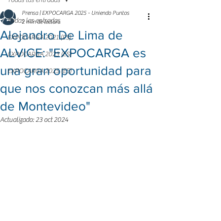
Todas las entradas
Prensa | EXPOCARGA 2025 - Uniendo Puntos
Todas las entradas
2 min de lectura
Alejandro De Lima de
EXPOCARGA 2021 (ES)
ALVICE: "EXPOCARGA es
EXPOCARGA 2023 (ES)
una gran oportunidad para
EXPOCARGA 2025 (ES)
que nos conozcan más allá
de Montevideo"
Actualizado:
23 oct 2024