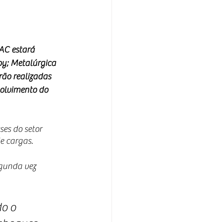
AC estará 
oy; Metalúrgica 
rão realizadas 
olvimento do 
es do setor 
e cargas.
egunda vez 
o o 