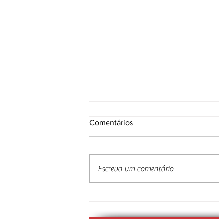
Comentários
Escreva um comentário
“História num autocarro”,
espaço em destaque na
EXPOCARGA