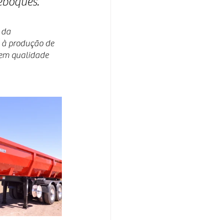
reboques.
 da 
 à produção de 
 em qualidade 