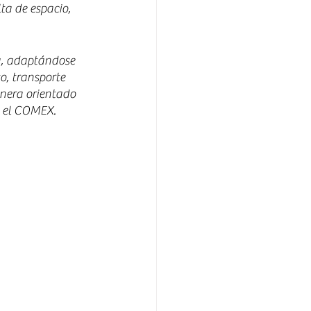
a de espacio, 
y, adaptándose 
o, transporte 
anera orientado 
n el COMEX.