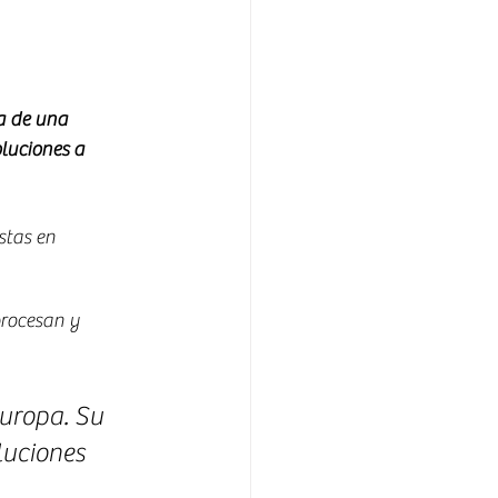
a de una 
luciones a 
stas en 
rocesan y 
uropa. Su 
luciones 