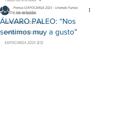
Todas las entradas
Prensa | EXPOCARGA 2025 - Uniendo Puntos
Todas las entradas
1 min de lectura
ÁLVARO PALEO: “Nos
EXPOCARGA 2021 (ES)
sentimos muy a gusto”
EXPOCARGA 2023 (ES)
EXPOCARGA 2025 (ES)